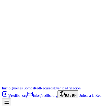
Inicio
Quiénes Somos
Red
Recursos
Eventos
Afiliación
@rediba_org
info@rediba.org
Unirse a la Red
ES / EN