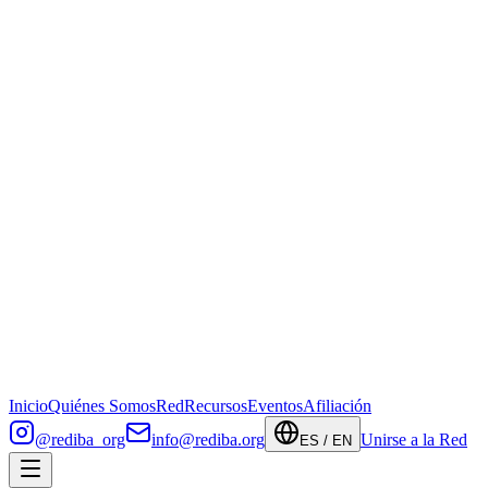
Inicio
Quiénes Somos
Red
Recursos
Eventos
Afiliación
@rediba_org
info@rediba.org
Unirse a la Red
ES / EN