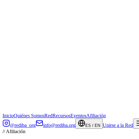
Inicio
Quiénes Somos
Red
Recursos
Eventos
Afiliación
@rediba_org
info@rediba.org
Unirse a la Red
ES / EN
//
Afiliación